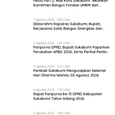
Festa Part 2, Wali Kota Sukabumi Tekankan
Komitmen Bangun Fondasi UMKM dan
Ekonomi Daerah.
1 Agustus 2026
249 Lihat
Silaturahmi Kapolres Sukabumi, Bupati,:
Kerjasama Solid, Bangun Sinergitas dan
Potensi Sukabumi.
3 Agustus 2026
141 Lihat
Paripurna DPRD, Bupati Sukabumi Paparkan
Perubahan APBD 2026, Serta Perihal Penting
Lainnnya.
5 Agustus 2026
135 Lihat
Pemkab Sukabumi Mengucapkan Selamat
Hari Dharma Wanita, 05 Agustus 2026.
6 Agustus 2026
118 Lihat
Rapat Paripurna ke-13 DPRD Kabupaten
Sukabumi Tahun Sidang 2026.
6 Agustus 2026
109 Lihat