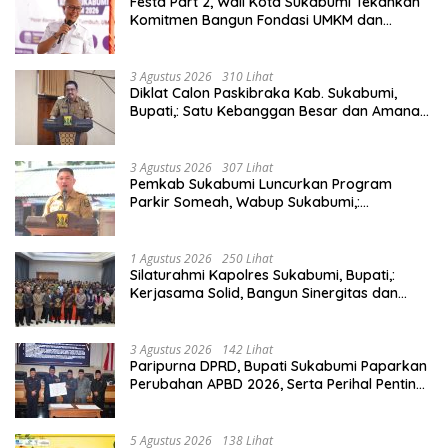
Festa Part 2, Wali Kota Sukabumi Tekankan
Komitmen Bangun Fondasi UMKM dan
Ekonomi Daerah.
3 Agustus 2026
310 Lihat
Diklat Calon Paskibraka Kab. Sukabumi,
Bupati,: Satu Kebanggan Besar dan Amanah
Yang Harus Dijaga.
3 Agustus 2026
307 Lihat
Pemkab Sukabumi Luncurkan Program
Parkir Someah, Wabup Sukabumi,:
Tingkatkan Kualitas Pelayanan Kawasan
Wisata.
1 Agustus 2026
250 Lihat
Silaturahmi Kapolres Sukabumi, Bupati,:
Kerjasama Solid, Bangun Sinergitas dan
Potensi Sukabumi.
3 Agustus 2026
142 Lihat
Paripurna DPRD, Bupati Sukabumi Paparkan
Perubahan APBD 2026, Serta Perihal Penting
Lainnnya.
5 Agustus 2026
138 Lihat