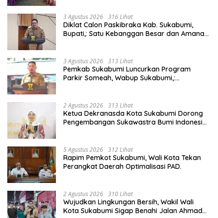
156.
3 Agustus 2026
316 Lihat
Diklat Calon Paskibraka Kab. Sukabumi,
Bupati,: Satu Kebanggan Besar dan Amanah
Yang Harus Dijaga.
3 Agustus 2026
313 Lihat
Pemkab Sukabumi Luncurkan Program
Parkir Someah, Wabup Sukabumi,:
Tingkatkan Kualitas Pelayanan Kawasan
Wisata.
2 Agustus 2026
313 Lihat
Ketua Dekranasda Kota Sukabumi Dorong
Pengembangan Sukawastra Bumi Indonesia,
Tumbuhkan Ekonomi dan Nilai Budaya.
5 Agustus 2026
312 Lihat
Rapim Pemkot Sukabumi, Wali Kota Tekan
Perangkat Daerah Optimalisasi PAD.
2 Agustus 2026
310 Lihat
Wujudkan Lingkungan Bersih, Wakil Wali
Kota Sukabumi Sigap Benahi Jalan Ahmad