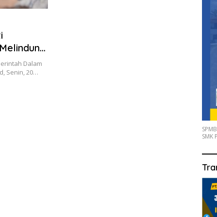
i
Melindungi
merintah Dalam
d, Senin, 20…
SPMB
SMK P
Tra