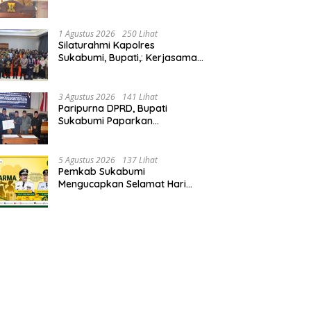
Wabup Sukabumi,: Tingkatkan
Kualitas Pelayanan Kawasan
Wisata.
1 Agustus 2026
250 Lihat
Silaturahmi Kapolres
Sukabumi, Bupati,: Kerjasama
Solid, Bangun Sinergitas dan
Potensi Sukabumi.
3 Agustus 2026
141 Lihat
Paripurna DPRD, Bupati
Sukabumi Paparkan
Perubahan APBD 2026, Serta
Perihal Penting Lainnnya.
5 Agustus 2026
137 Lihat
Pemkab Sukabumi
Mengucapkan Selamat Hari
Dharma Wanita, 05 Agustus
2026.