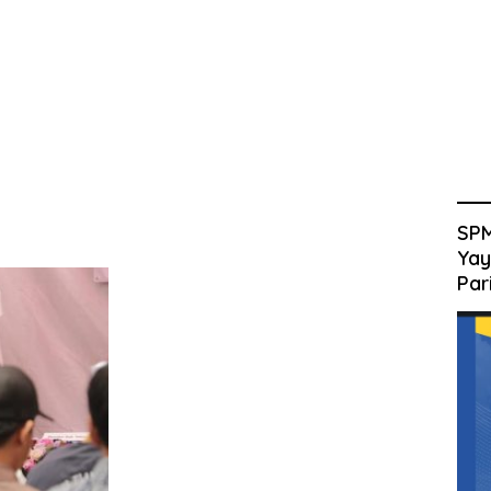
SPM
Yay
Par