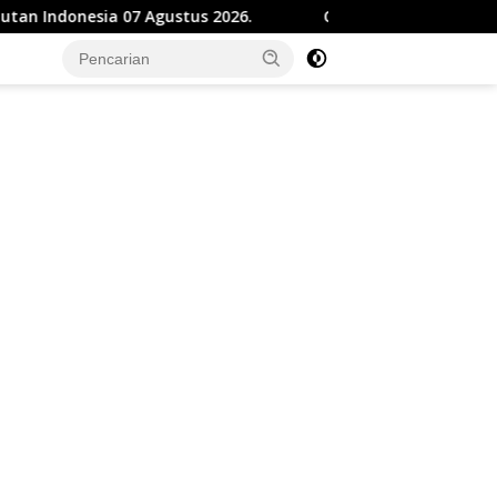
a 07 Agustus 2026.
Cegah Bentrokan Tamansari, Polis