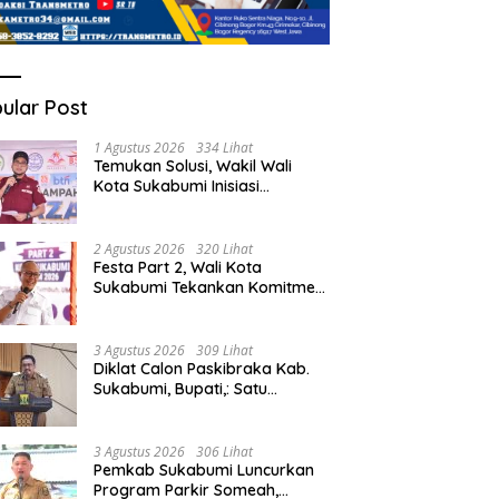
ular Post
1 Agustus 2026
334 Lihat
Temukan Solusi, Wakil Wali
Kota Sukabumi Inisiasi
Masyarakat Ubah Sampah
Jadi Peluang Ekonomi.
2 Agustus 2026
320 Lihat
Festa Part 2, Wali Kota
Sukabumi Tekankan Komitmen
Bangun Fondasi UMKM dan
Ekonomi Daerah.
3 Agustus 2026
309 Lihat
Diklat Calon Paskibraka Kab.
Sukabumi, Bupati,: Satu
Kebanggan Besar dan Amanah
Yang Harus Dijaga.
3 Agustus 2026
306 Lihat
Pemkab Sukabumi Luncurkan
Program Parkir Someah,