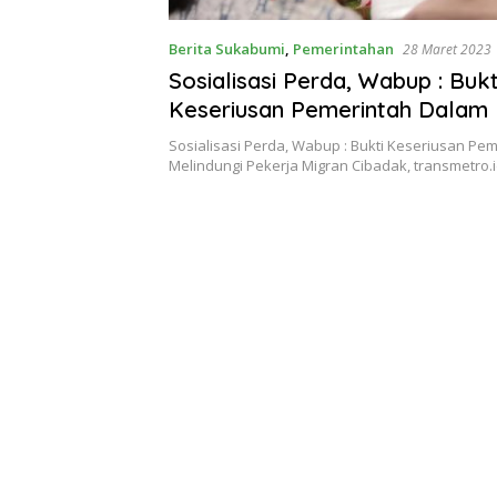
Berita Sukabumi
,
Pemerintahan
28 Maret 2023
Sosialisasi Perda, Wabup : Bukt
Keseriusan Pemerintah Dalam 
Pekerja Migran
Sosialisasi Perda, Wabup : Bukti Keseriusan Pe
Melindungi Pekerja Migran Cibadak, transmetro.i