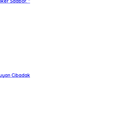
ker Sadbor. “
ruyan Cibadak