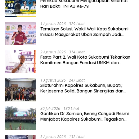
Pemkab Sukabumi Mengucapkan Selamat
Hari Bakti TNI AU Ke-79.
1 Agustus 2026
329 Lihat
Temukan Solusi, Wakil Wali Kota Sukabumi
Inisiasi Masyarakat Ubah Sampah Jadi
Peluang Ekonomi.
2 Agustus 2026
314 Lihat
Festa Part 2, Wali Kota Sukabumi Tekankan
Komitmen Bangun Fondasi UMKM dan
Ekonomi Daerah.
1 Agustus 2026
247 Lihat
Silaturahmi Kapolres Sukabumi, Bupati,:
Kerjasama Solid, Bangun Sinergitas dan
Potensi Sukabumi.
30 Juli 2026
180 Lihat
Gantikan Dr Samian, Benny Cahyadi Resmi
Menjabat Kapolres Sukabumi, Tegaskan
Komitmen Perkuat Layanan Publik.
3 Agustus 2026
132 Lihat