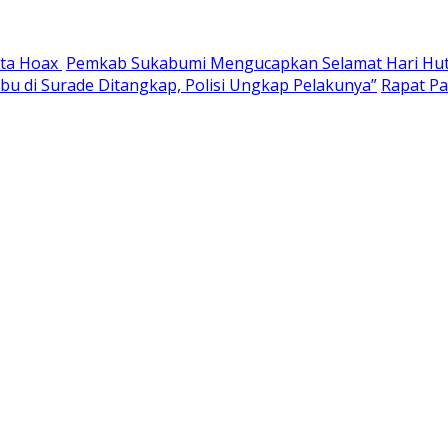
ita Hoax
Pemkab Sukabumi Mengucapkan Selamat Hari Huta
abu di Surade Ditangkap, Polisi Ungkap Pelakunya”
Rapat P