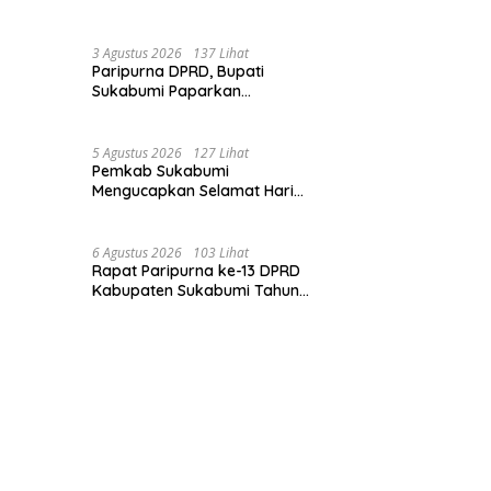
Solid, Bangun Sinergitas dan
Potensi Sukabumi.
3 Agustus 2026
137 Lihat
Paripurna DPRD, Bupati
Sukabumi Paparkan
Perubahan APBD 2026, Serta
Perihal Penting Lainnnya.
5 Agustus 2026
127 Lihat
Pemkab Sukabumi
Mengucapkan Selamat Hari
Dharma Wanita, 05 Agustus
2026.
6 Agustus 2026
103 Lihat
Rapat Paripurna ke-13 DPRD
Kabupaten Sukabumi Tahun
Sidang 2026.