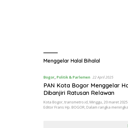
Menggelar Halal Bihalal
Bogor
,
Politik & Parlemen
22 April 2025
PAN Kota Bogor Menggelar Hal
Dibanjiri Ratusan Relawan
Kota Bogor, transmetro.id, Minggu, 20 maret 202
Editor Frans Hp. BOGOR, Dalam rangka meningk