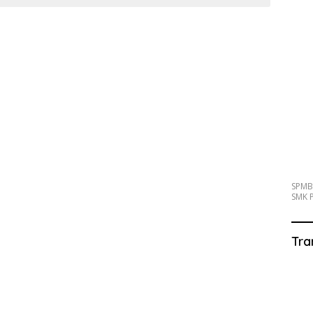
SPMB
SMK P
Tra