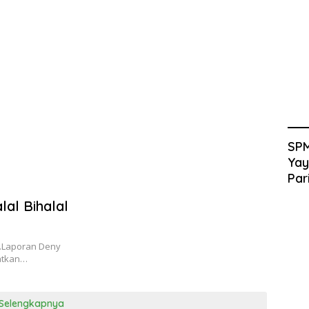
SPM
Yay
Par
al Bihalal
5.Laporan Deny
atkan…
Selengkapnya