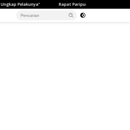
lakunya”
Rapat Paripurna ke-13 DPRD Kabupaten Sukab