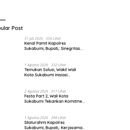
ular Post
31 Juli 2026
354 Lihat
Kenal Pamit Kapolres
Sukabumi, Bupati,: Sinegritas
Terus Terjalin Baik Wujudkan
Sukabumi Mubarakah.
1 Agustus 2026
332 Lihat
Temukan Solusi, Wakil Wali
Kota Sukabumi Inisiasi
Masyarakat Ubah Sampah
Jadi Peluang Ekonomi.
2 Agustus 2026
317 Lihat
Festa Part 2, Wali Kota
Sukabumi Tekankan Komitmen
Bangun Fondasi UMKM dan
Ekonomi Daerah.
1 Agustus 2026
249 Lihat
Silaturahmi Kapolres
Sukabumi, Bupati,: Kerjasama