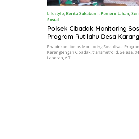
Lifestyle
,
Berita Sukabumi
,
Pemerintahan
,
Sen
Sosial
5 April 2023
Polsek Cibadak Monitoring Sosi
Program Rutilahu Desa Karan
Bhabinkamtibmas Monitoring Sosialisasi Progra
Karangtengah Cibadak, transmetro.id, Selasa, 04 
Laporan, A.T….