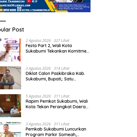
ular Post
2 Agustus 2026
327 Lihat
Festa Part 2, Wali Kota
Sukabumi Tekankan Komitmen
Bangun Fondasi UMKM dan
Ekonomi Daerah.
3 Agustus 2026
314 Lihat
Diklat Calon Paskibraka Kab.
Sukabumi, Bupati,: Satu
Kebanggan Besar dan Amanah
Yang Harus Dijaga.
5 Agustus 2026
311 Lihat
Rapim Pemkot Sukabumi, Wali
Kota Tekan Perangkat Daerah
Optimalisasi PAD.
3 Agustus 2026
311 Lihat
Pemkab Sukabumi Luncurkan
Program Parkir Someah,