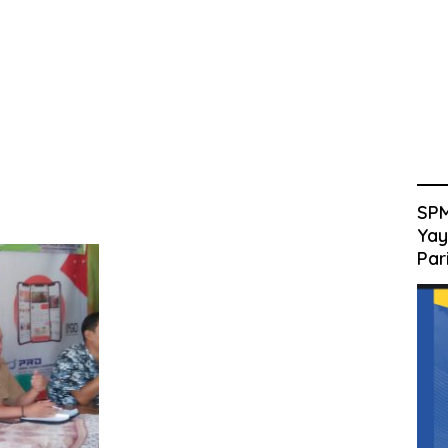
SPM
Yay
Par