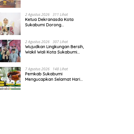
Wabup Sukabumi,: Tingkatkan
Kualitas Pelayanan Kawasan
Wisata.
2 Agustus 2026
311 Lihat
Ketua Dekranasda Kota
Sukabumi Dorong
Pengembangan Sukawastra
Bumi Indonesia, Tumbuhkan
Ekonomi dan Nilai Budaya.
2 Agustus 2026
307 Lihat
Wujudkan Lingkungan Bersih,
Wakil Wali Kota Sukabumi
Sigap Benahi Jalan Ahmad
Yani Menuju Kawasan Bersih
dan Tertib.
7 Agustus 2026
148 Lihat
Pemkab Sukabumi
Mengucapkan Selamat Hari
Hutan Indonesia 07 Agustus
2026.