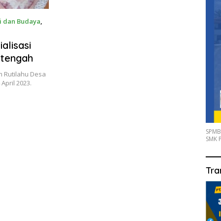
i dan Budaya
,
alisasi
gtengah
m Rutilahu Desa
April 2023.
SPMB
SMK P
Tra