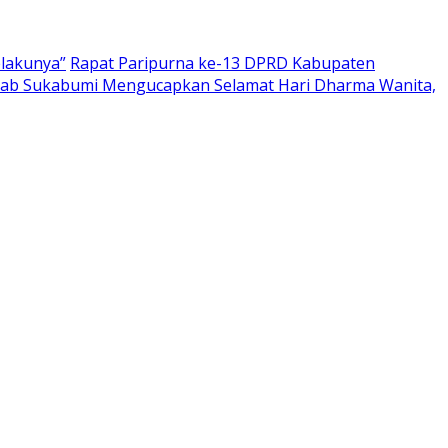
elakunya”
Rapat Paripurna ke-13 DPRD Kabupaten
ab Sukabumi Mengucapkan Selamat Hari Dharma Wanita,