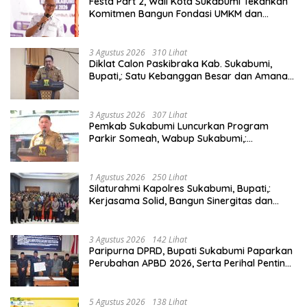
Festa Part 2, Wali Kota Sukabumi Tekankan
Komitmen Bangun Fondasi UMKM dan
Ekonomi Daerah.
3 Agustus 2026
310 Lihat
Diklat Calon Paskibraka Kab. Sukabumi,
Bupati,: Satu Kebanggan Besar dan Amanah
Yang Harus Dijaga.
3 Agustus 2026
307 Lihat
Pemkab Sukabumi Luncurkan Program
Parkir Someah, Wabup Sukabumi,:
Tingkatkan Kualitas Pelayanan Kawasan
Wisata.
1 Agustus 2026
250 Lihat
Silaturahmi Kapolres Sukabumi, Bupati,:
Kerjasama Solid, Bangun Sinergitas dan
Potensi Sukabumi.
3 Agustus 2026
142 Lihat
Paripurna DPRD, Bupati Sukabumi Paparkan
Perubahan APBD 2026, Serta Perihal Penting
Lainnnya.
5 Agustus 2026
138 Lihat