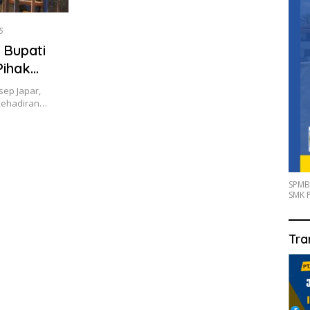
5
 Bupati
Pihak
sep Japar,
kehadiran…
SPMB
SMK P
Tra