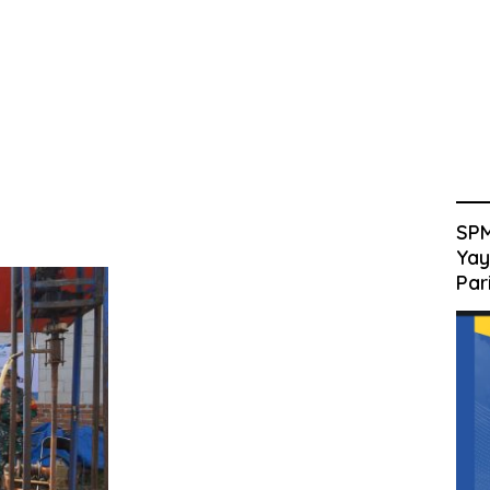
SPM
Yay
Par