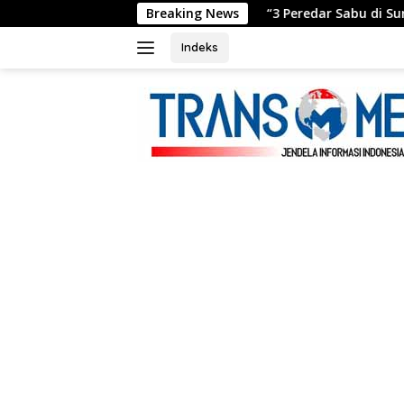
Langsung
Breaking News
“3 Peredar Sabu di Surade Ditangk
ke
konten
Indeks