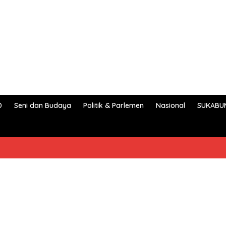
D
Seni dan Budaya
Politik & Parlemen
Nasional
SUKABU