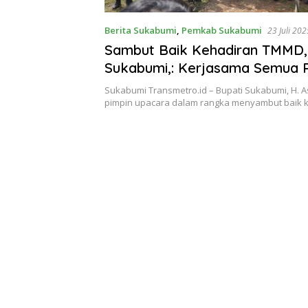
Berita Sukabumi
,
Pemkab Sukabumi
23 Juli 202
Sambut Baik Kehadiran TMMD,
Sukabumi,: Kerjasama Semua 
Wujudkan Sukabumi Sejahtera.
Sukabumi Transmetro.id – Bupati Sukabumi, H. A
pimpin upacara dalam rangka menyambut baik 