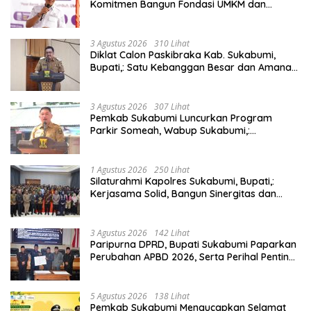
Komitmen Bangun Fondasi UMKM dan
Ekonomi Daerah.
3 Agustus 2026
310 Lihat
Diklat Calon Paskibraka Kab. Sukabumi,
Bupati,: Satu Kebanggan Besar dan Amanah
Yang Harus Dijaga.
3 Agustus 2026
307 Lihat
Pemkab Sukabumi Luncurkan Program
Parkir Someah, Wabup Sukabumi,:
Tingkatkan Kualitas Pelayanan Kawasan
Wisata.
1 Agustus 2026
250 Lihat
Silaturahmi Kapolres Sukabumi, Bupati,:
Kerjasama Solid, Bangun Sinergitas dan
Potensi Sukabumi.
3 Agustus 2026
142 Lihat
Paripurna DPRD, Bupati Sukabumi Paparkan
Perubahan APBD 2026, Serta Perihal Penting
Lainnnya.
5 Agustus 2026
138 Lihat
Pemkab Sukabumi Mengucapkan Selamat