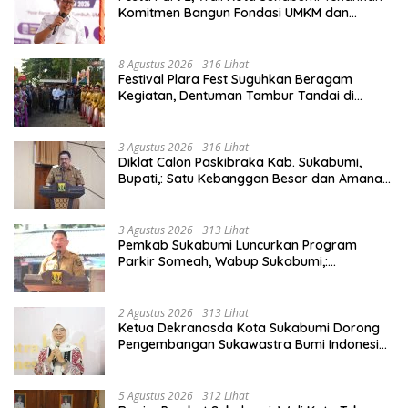
Komitmen Bangun Fondasi UMKM dan
Ekonomi Daerah.
8 Agustus 2026
316 Lihat
Festival Plara Fest Suguhkan Beragam
Kegiatan, Dentuman Tambur Tandai di
Mulainya Hari Jadi Kabupaten Sukabumi ke-
156.
3 Agustus 2026
316 Lihat
Diklat Calon Paskibraka Kab. Sukabumi,
Bupati,: Satu Kebanggan Besar dan Amanah
Yang Harus Dijaga.
3 Agustus 2026
313 Lihat
Pemkab Sukabumi Luncurkan Program
Parkir Someah, Wabup Sukabumi,:
Tingkatkan Kualitas Pelayanan Kawasan
Wisata.
2 Agustus 2026
313 Lihat
Ketua Dekranasda Kota Sukabumi Dorong
Pengembangan Sukawastra Bumi Indonesia,
Tumbuhkan Ekonomi dan Nilai Budaya.
5 Agustus 2026
312 Lihat