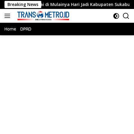
Langsung
dai di Mulainya Hari Jadi Kabupaten Sukabumi ke-156.
Breaking News
ke
konten
Home
DPRD