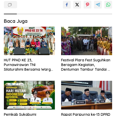
Baca Juga
HUT PPAD KE 23,
Festival Plara Fest Suguhkan
Purnawirawan TNI
Beragam Kegiatan,
Silaturahmi Bersama Warga
Dentuman Tambur Tandai di
Desa Lebaksari,
Mulainya Hari Jadi
Kabupaten Sukabumi ke-156.
Pemkab Sukabumi
Rapat Paripurna ke-13 DPRD