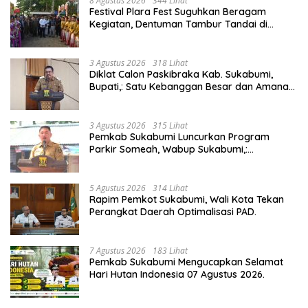
8 Agustus 2026
344 Lihat
Festival Plara Fest Suguhkan Beragam
Kegiatan, Dentuman Tambur Tandai di
Mulainya Hari Jadi Kabupaten Sukabumi ke-
156.
3 Agustus 2026
318 Lihat
Diklat Calon Paskibraka Kab. Sukabumi,
Bupati,: Satu Kebanggan Besar dan Amanah
Yang Harus Dijaga.
3 Agustus 2026
315 Lihat
Pemkab Sukabumi Luncurkan Program
Parkir Someah, Wabup Sukabumi,:
Tingkatkan Kualitas Pelayanan Kawasan
Wisata.
5 Agustus 2026
314 Lihat
Rapim Pemkot Sukabumi, Wali Kota Tekan
Perangkat Daerah Optimalisasi PAD.
7 Agustus 2026
183 Lihat
Pemkab Sukabumi Mengucapkan Selamat
Hari Hutan Indonesia 07 Agustus 2026.