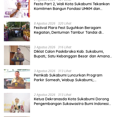
Festa Part 2, Wali Kota Sukabumi Tekankan
Komitmen Bangun Fondasi UMKM dan
Ekonomi Daerah.
8 Agustus 2026
320 Lihat
Festival Plara Fest Suguhkan Beragam
Kegiatan, Dentuman Tambur Tandai di
Mulainya Hari Jadi Kabupaten Sukabumi ke-
156.
3 Agustus 2026
316 Lihat
Diklat Calon Paskibraka Kab. Sukabumi,
Bupati,: Satu Kebanggan Besar dan Amanah
Yang Harus Dijaga.
3 Agustus 2026
313 Lihat
Pemkab Sukabumi Luncurkan Program
Parkir Someah, Wabup Sukabumi,:
Tingkatkan Kualitas Pelayanan Kawasan
Wisata.
2 Agustus 2026
313 Lihat
Ketua Dekranasda Kota Sukabumi Dorong
Pengembangan Sukawastra Bumi Indonesia,
Tumbuhkan Ekonomi dan Nilai Budaya.