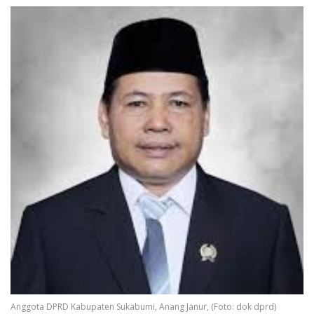
Anggota DPRD Kabupaten Sukabumi, Anang Janur, (Foto: dok dprd)