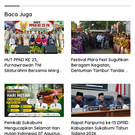
Baca Juga
HUT PPAD KE 23,
Festival Plara Fest Suguhkan
Purnawirawan TNI
Beragam Kegiatan,
Silaturahmi Bersama Warga
Dentuman Tambur Tandai di
Desa Lebaksari,
Mulainya Hari Jadi
Kabupaten Sukabumi ke-156.
Pemkab Sukabumi
Rapat Paripurna ke-13 DPRD
Mengucapkan Selamat Hari
Kabupaten Sukabumi Tahun
Hutan Indonesia 07 Agustus
Sidang 2026.