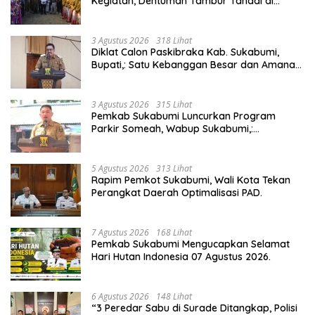
Kegiatan, Dentuman Tambur Tandai di
Mulainya Hari Jadi Kabupaten Sukabumi ke-
156.
3 Agustus 2026
318 Lihat
Diklat Calon Paskibraka Kab. Sukabumi,
Bupati,: Satu Kebanggan Besar dan Amanah
Yang Harus Dijaga.
3 Agustus 2026
315 Lihat
Pemkab Sukabumi Luncurkan Program
Parkir Someah, Wabup Sukabumi,:
Tingkatkan Kualitas Pelayanan Kawasan
Wisata.
5 Agustus 2026
313 Lihat
Rapim Pemkot Sukabumi, Wali Kota Tekan
Perangkat Daerah Optimalisasi PAD.
7 Agustus 2026
168 Lihat
Pemkab Sukabumi Mengucapkan Selamat
Hari Hutan Indonesia 07 Agustus 2026.
6 Agustus 2026
148 Lihat
“3 Peredar Sabu di Surade Ditangkap, Polisi