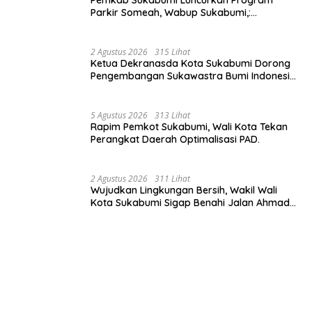
Parkir Someah, Wabup Sukabumi,:
Tingkatkan Kualitas Pelayanan Kawasan
Wisata.
2 Agustus 2026
315 Lihat
Ketua Dekranasda Kota Sukabumi Dorong
Pengembangan Sukawastra Bumi Indonesia,
Tumbuhkan Ekonomi dan Nilai Budaya.
5 Agustus 2026
313 Lihat
Rapim Pemkot Sukabumi, Wali Kota Tekan
Perangkat Daerah Optimalisasi PAD.
2 Agustus 2026
311 Lihat
Wujudkan Lingkungan Bersih, Wakil Wali
Kota Sukabumi Sigap Benahi Jalan Ahmad
Yani Menuju Kawasan Bersih dan Tertib.