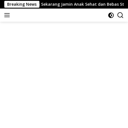
Langsung
enjajah Sekarang Jamin Anak Sehat dan Bebas Stunting
Breaking News
ke
konten