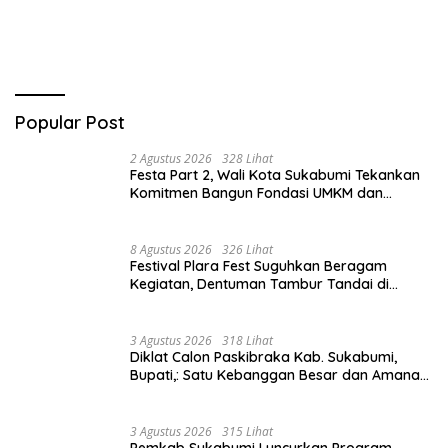
Popular Post
2 Agustus 2026
328 Lihat
Festa Part 2, Wali Kota Sukabumi Tekankan
Komitmen Bangun Fondasi UMKM dan
Ekonomi Daerah.
8 Agustus 2026
326 Lihat
Festival Plara Fest Suguhkan Beragam
Kegiatan, Dentuman Tambur Tandai di
Mulainya Hari Jadi Kabupaten Sukabumi ke-
156.
3 Agustus 2026
318 Lihat
Diklat Calon Paskibraka Kab. Sukabumi,
Bupati,: Satu Kebanggan Besar dan Amanah
Yang Harus Dijaga.
3 Agustus 2026
315 Lihat
Pemkab Sukabumi Luncurkan Program