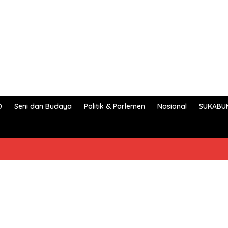
D
Seni dan Budaya
Politik & Parlemen
Nasional
SUKABU