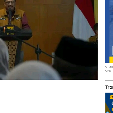
SPMB
SMK P
Tra