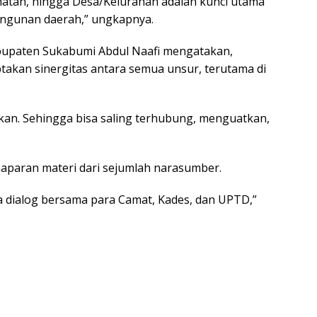
matan, hingga Desa/Kelurahan adalah kunci utama
angunan daerah,” ungkapnya.
bupaten Sukabumi Abdul Naafi mengatakan,
ptakan sinergitas antara semua unsur, terutama di
lkan. Sehingga bisa saling terhubung, menguatkan,
maparan materi dari sejumlah narasumber.
da dialog bersama para Camat, Kades, dan UPTD,”