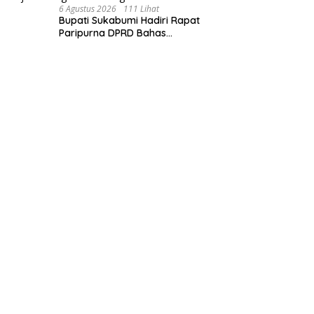
6 Agustus 2026
111 Lihat
Bupati Sukabumi Hadiri Rapat
Paripurna DPRD Bahas
Sejumlah Agenda Strategis