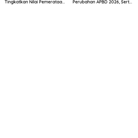
Tingkatkan Nilai Pemerataan
Perubahan APBD 2026, Serta
Pendidikan di Daerah.
Perihal Penting Lainnnya.