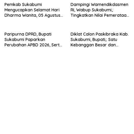
Pemkab Sukabumi
Dampingi Wamendikdasmen
Mengucapkan Selamat Hari
RI, Wabup Sukabumi,:
Dharma Wanita, 05 Agustus
Tingkatkan Nilai Pemerataan
2026.
Pendidikan di Daerah.
Paripurna DPRD, Bupati
Diklat Calon Paskibraka Kab.
Sukabumi Paparkan
Sukabumi, Bupati,: Satu
Perubahan APBD 2026, Serta
Kebanggan Besar dan
Perihal Penting Lainnnya.
Amanah Yang Harus Dijaga.