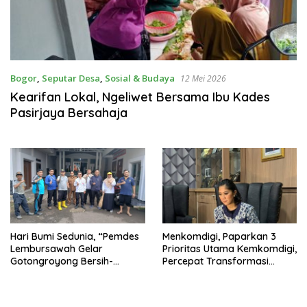
Bogor
,
Seputar Desa
,
Sosial & Budaya
12 Mei 2026
Kearifan Lokal, Ngeliwet Bersama Ibu Kades
Pasirjaya Bersahaja
Hari Bumi Sedunia, “Pemdes
Menkomdigi, Paparkan 3
Lembursawah Gelar
Prioritas Utama Kemkomdigi,
Gotongroyong Bersih-
Percepat Transformasi
bersih,”
Digital dan Teladan Publik.