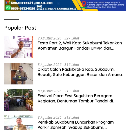
Popular Post
2 Agustus 2026
327 Lihat
Festa Part 2, Wali Kota Sukabumi Tekankan
Komitmen Bangun Fondasi UMKM dan
Ekonomi Daerah.
3 Agustus 2026
316 Lihat
Diklat Calon Paskibraka Kab. Sukabumi,
Bupati,: Satu Kebanggan Besar dan Amanah
Yang Harus Dijaga.
8 Agustus 2026
313 Lihat
Festival Plara Fest Suguhkan Beragam
Kegiatan, Dentuman Tambur Tandai di
Mulainya Hari Jadi Kabupaten Sukabumi ke-
156.
3 Agustus 2026
313 Lihat
Pemkab Sukabumi Luncurkan Program
Parkir Someah, Wabup Sukabumi,: