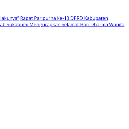
elakunya”
Rapat Paripurna ke-13 DPRD Kabupaten
ab Sukabumi Mengucapkan Selamat Hari Dharma Wanita,