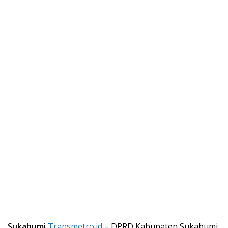
Sukabumi
Transmetro.id
– DPRD Kabupaten Sukabumi