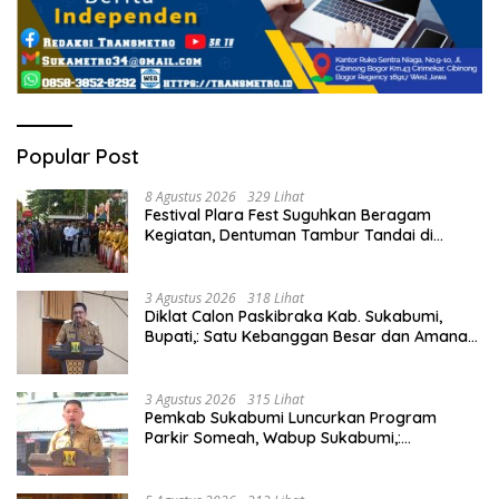
Popular Post
8 Agustus 2026
329 Lihat
Festival Plara Fest Suguhkan Beragam
Kegiatan, Dentuman Tambur Tandai di
Mulainya Hari Jadi Kabupaten Sukabumi ke-
156.
3 Agustus 2026
318 Lihat
Diklat Calon Paskibraka Kab. Sukabumi,
Bupati,: Satu Kebanggan Besar dan Amanah
Yang Harus Dijaga.
3 Agustus 2026
315 Lihat
Pemkab Sukabumi Luncurkan Program
Parkir Someah, Wabup Sukabumi,:
Tingkatkan Kualitas Pelayanan Kawasan
Wisata.