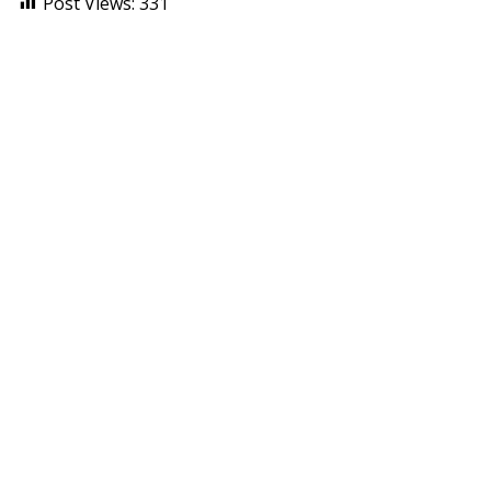
Post Views:
331