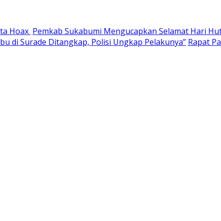
ita Hoax
Pemkab Sukabumi Mengucapkan Selamat Hari Huta
abu di Surade Ditangkap, Polisi Ungkap Pelakunya”
Rapat P