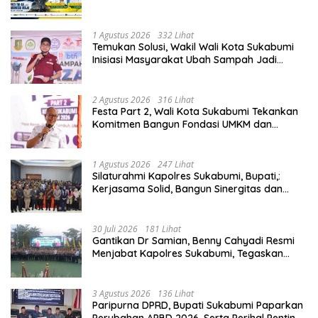
1 Agustus 2026
332 Lihat
Temukan Solusi, Wakil Wali Kota Sukabumi
Inisiasi Masyarakat Ubah Sampah Jadi
Peluang Ekonomi.
2 Agustus 2026
316 Lihat
Festa Part 2, Wali Kota Sukabumi Tekankan
Komitmen Bangun Fondasi UMKM dan
Ekonomi Daerah.
1 Agustus 2026
247 Lihat
Silaturahmi Kapolres Sukabumi, Bupati,:
Kerjasama Solid, Bangun Sinergitas dan
Potensi Sukabumi.
30 Juli 2026
181 Lihat
Gantikan Dr Samian, Benny Cahyadi Resmi
Menjabat Kapolres Sukabumi, Tegaskan
Komitmen Perkuat Layanan Publik.
3 Agustus 2026
136 Lihat
Paripurna DPRD, Bupati Sukabumi Paparkan
Perubahan APBD 2026, Serta Perihal Penting