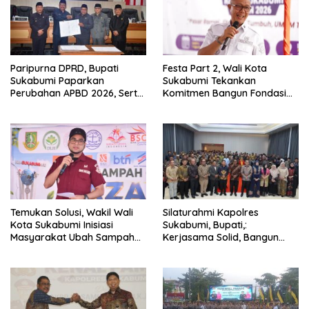
Paripurna DPRD, Bupati
Festa Part 2, Wali Kota
Sukabumi Paparkan
Sukabumi Tekankan
Perubahan APBD 2026, Serta
Komitmen Bangun Fondasi
Perihal Penting Lainnnya.
UMKM dan Ekonomi Daerah.
Temukan Solusi, Wakil Wali
Silaturahmi Kapolres
Kota Sukabumi Inisiasi
Sukabumi, Bupati,:
Masyarakat Ubah Sampah
Kerjasama Solid, Bangun
Jadi Peluang Ekonomi.
Sinergitas dan Potensi
Sukabumi.