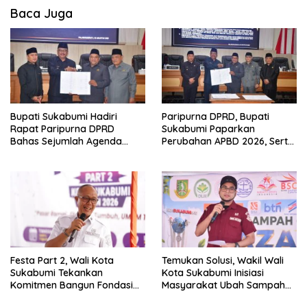
Baca Juga
Bupati Sukabumi Hadiri
Paripurna DPRD, Bupati
Rapat Paripurna DPRD
Sukabumi Paparkan
Bahas Sejumlah Agenda
Perubahan APBD 2026, Serta
Strategis
Perihal Penting Lainnnya.
Festa Part 2, Wali Kota
Temukan Solusi, Wakil Wali
Sukabumi Tekankan
Kota Sukabumi Inisiasi
Komitmen Bangun Fondasi
Masyarakat Ubah Sampah
UMKM dan Ekonomi Daerah.
Jadi Peluang Ekonomi.