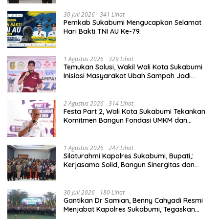
30 Juli 2026
341 Lihat
Pemkab Sukabumi Mengucapkan Selamat
Hari Bakti TNI AU Ke-79.
1 Agustus 2026
329 Lihat
Temukan Solusi, Wakil Wali Kota Sukabumi
Inisiasi Masyarakat Ubah Sampah Jadi
Peluang Ekonomi.
2 Agustus 2026
314 Lihat
Festa Part 2, Wali Kota Sukabumi Tekankan
Komitmen Bangun Fondasi UMKM dan
Ekonomi Daerah.
1 Agustus 2026
247 Lihat
Silaturahmi Kapolres Sukabumi, Bupati,:
Kerjasama Solid, Bangun Sinergitas dan
Potensi Sukabumi.
30 Juli 2026
180 Lihat
Gantikan Dr Samian, Benny Cahyadi Resmi
Menjabat Kapolres Sukabumi, Tegaskan
Komitmen Perkuat Layanan Publik.