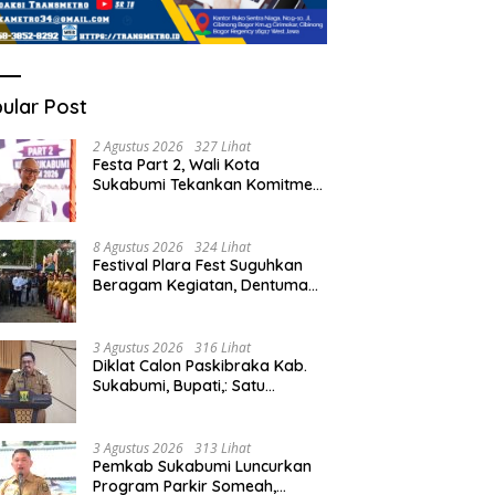
ular Post
2 Agustus 2026
327 Lihat
Festa Part 2, Wali Kota
Sukabumi Tekankan Komitmen
Bangun Fondasi UMKM dan
Ekonomi Daerah.
8 Agustus 2026
324 Lihat
Festival Plara Fest Suguhkan
Beragam Kegiatan, Dentuman
Tambur Tandai di Mulainya
Hari Jadi Kabupaten Sukabumi
ke-156.
3 Agustus 2026
316 Lihat
Diklat Calon Paskibraka Kab.
Sukabumi, Bupati,: Satu
Kebanggan Besar dan Amanah
Yang Harus Dijaga.
3 Agustus 2026
313 Lihat
Pemkab Sukabumi Luncurkan
Program Parkir Someah,