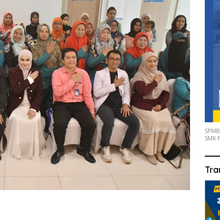
SPMB
SMK P
Tra