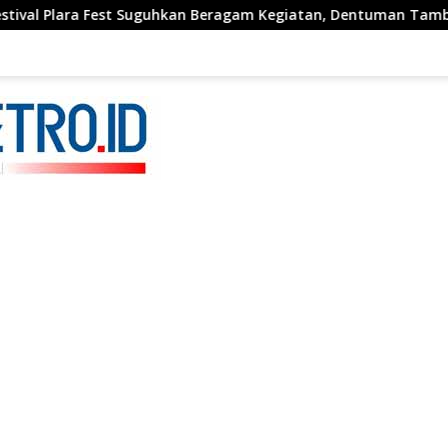
uguhkan Beragam Kegiatan, Dentuman Tambur Tandai di Mulainy