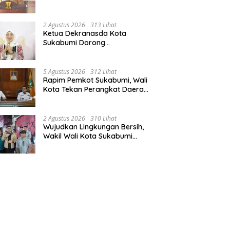
Wabup Sukabumi,: Tingkatkan
Kualitas Pelayanan Kawasan
Wisata.
2 Agustus 2026
313 Lihat
Ketua Dekranasda Kota
Sukabumi Dorong
Pengembangan Sukawastra
Bumi Indonesia, Tumbuhkan
Ekonomi dan Nilai Budaya.
5 Agustus 2026
312 Lihat
Rapim Pemkot Sukabumi, Wali
Kota Tekan Perangkat Daerah
Optimalisasi PAD.
2 Agustus 2026
310 Lihat
Wujudkan Lingkungan Bersih,
Wakil Wali Kota Sukabumi
Sigap Benahi Jalan Ahmad
Yani Menuju Kawasan Bersih
dan Tertib.