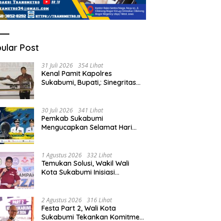
ular Post
31 Juli 2026
354 Lihat
Kenal Pamit Kapolres
Sukabumi, Bupati,: Sinegritas
Terus Terjalin Baik Wujudkan
Sukabumi Mubarakah.
30 Juli 2026
341 Lihat
Pemkab Sukabumi
Mengucapkan Selamat Hari
Bakti TNI AU Ke-79.
1 Agustus 2026
332 Lihat
Temukan Solusi, Wakil Wali
Kota Sukabumi Inisiasi
Masyarakat Ubah Sampah
Jadi Peluang Ekonomi.
2 Agustus 2026
316 Lihat
Festa Part 2, Wali Kota
Sukabumi Tekankan Komitmen