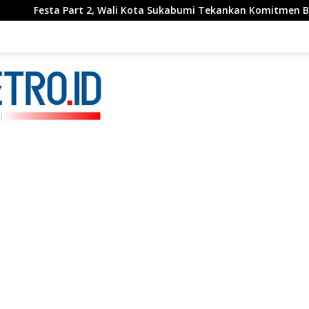
Wali Kota Sukabumi Tekankan Komitmen Bangun Fondasi UMKM 