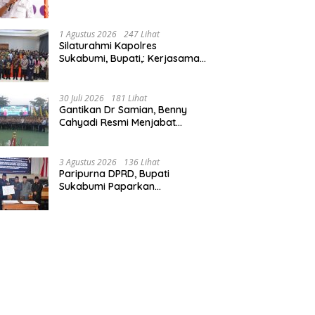
Bangun Fondasi UMKM dan
Ekonomi Daerah.
1 Agustus 2026
247 Lihat
Silaturahmi Kapolres
Sukabumi, Bupati,: Kerjasama
Solid, Bangun Sinergitas dan
Potensi Sukabumi.
30 Juli 2026
181 Lihat
Gantikan Dr Samian, Benny
Cahyadi Resmi Menjabat
Kapolres Sukabumi, Tegaskan
Komitmen Perkuat Layanan
Publik.
3 Agustus 2026
136 Lihat
Paripurna DPRD, Bupati
Sukabumi Paparkan
Perubahan APBD 2026, Serta
Perihal Penting Lainnnya.