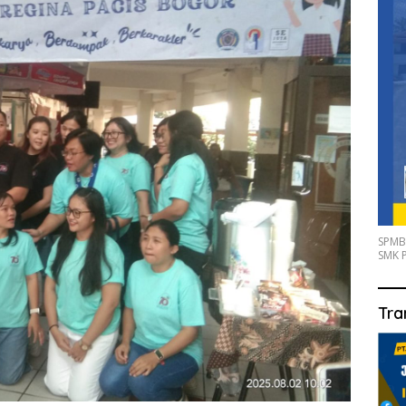
SPMB
SMK P
Tra