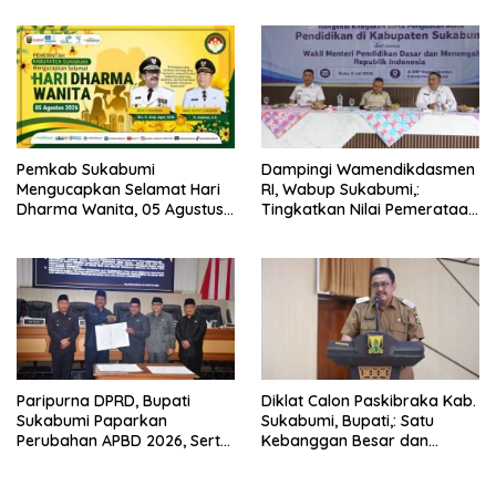
Pemkab Sukabumi
Dampingi Wamendikdasmen
Mengucapkan Selamat Hari
RI, Wabup Sukabumi,:
Dharma Wanita, 05 Agustus
Tingkatkan Nilai Pemerataan
2026.
Pendidikan di Daerah.
Paripurna DPRD, Bupati
Diklat Calon Paskibraka Kab.
Sukabumi Paparkan
Sukabumi, Bupati,: Satu
Perubahan APBD 2026, Serta
Kebanggan Besar dan
Perihal Penting Lainnnya.
Amanah Yang Harus Dijaga.