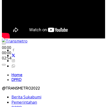
00:00
00:00
02:54
Home
DPRD
@TRANSMETRO2022
Berita Sukabumi
Pemerintahan