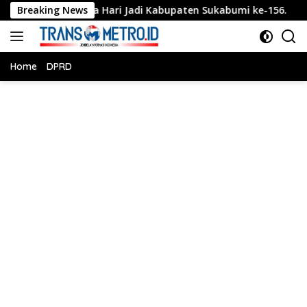
Langsung
lainya Hari Jadi Kabupaten Sukabumi ke-156.
Breaking News
Kapolres
ke
konten
Home
DPRD