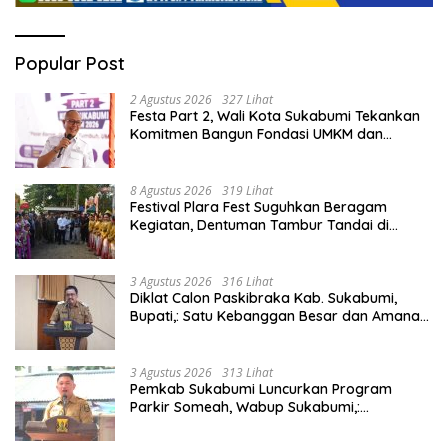
Popular Post
2 Agustus 2026
327 Lihat
Festa Part 2, Wali Kota Sukabumi Tekankan
Komitmen Bangun Fondasi UMKM dan
Ekonomi Daerah.
8 Agustus 2026
319 Lihat
Festival Plara Fest Suguhkan Beragam
Kegiatan, Dentuman Tambur Tandai di
Mulainya Hari Jadi Kabupaten Sukabumi ke-
156.
3 Agustus 2026
316 Lihat
Diklat Calon Paskibraka Kab. Sukabumi,
Bupati,: Satu Kebanggan Besar dan Amanah
Yang Harus Dijaga.
3 Agustus 2026
313 Lihat
Pemkab Sukabumi Luncurkan Program
Parkir Someah, Wabup Sukabumi,:
Tingkatkan Kualitas Pelayanan Kawasan
Wisata.