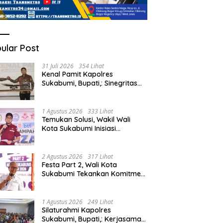
ular Post
31 Juli 2026
354 Lihat
Kenal Pamit Kapolres
Sukabumi, Bupati,: Sinegritas
Terus Terjalin Baik Wujudkan
Sukabumi Mubarakah.
1 Agustus 2026
333 Lihat
Temukan Solusi, Wakil Wali
Kota Sukabumi Inisiasi
Masyarakat Ubah Sampah
Jadi Peluang Ekonomi.
2 Agustus 2026
317 Lihat
Festa Part 2, Wali Kota
Sukabumi Tekankan Komitmen
Bangun Fondasi UMKM dan
Ekonomi Daerah.
1 Agustus 2026
249 Lihat
Silaturahmi Kapolres
Sukabumi, Bupati,: Kerjasama