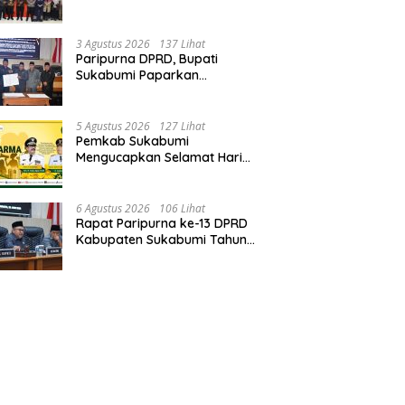
Solid, Bangun Sinergitas dan
Potensi Sukabumi.
3 Agustus 2026
137 Lihat
Paripurna DPRD, Bupati
Sukabumi Paparkan
Perubahan APBD 2026, Serta
Perihal Penting Lainnnya.
5 Agustus 2026
127 Lihat
Pemkab Sukabumi
Mengucapkan Selamat Hari
Dharma Wanita, 05 Agustus
2026.
6 Agustus 2026
106 Lihat
Rapat Paripurna ke-13 DPRD
Kabupaten Sukabumi Tahun
Sidang 2026.