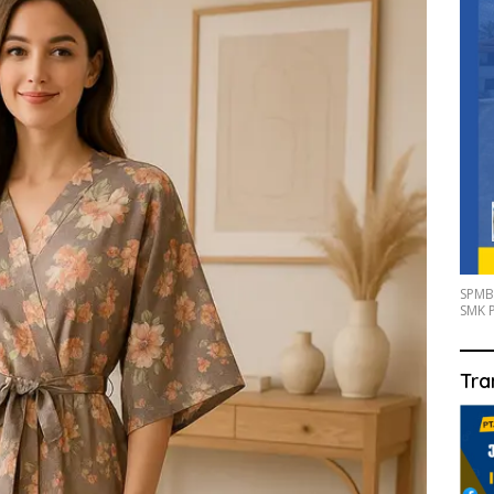
SPMB
SMK P
Tra