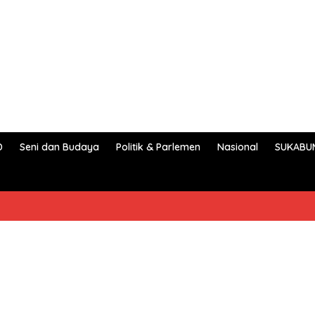
D
Seni dan Budaya
Politik & Parlemen
Nasional
SUKABU