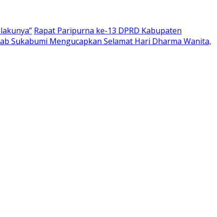
elakunya”
Rapat Paripurna ke-13 DPRD Kabupaten
ab Sukabumi Mengucapkan Selamat Hari Dharma Wanita,