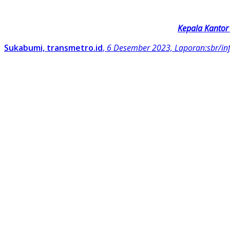
Kepala Kantor
Sukabumi, transmetro.id
,
6 Desember 2023, Laporan:sbr/in