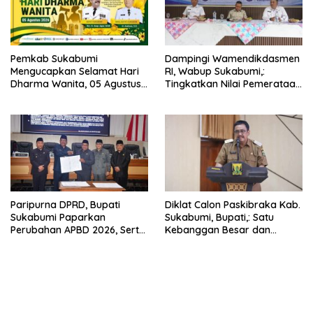
Pemkab Sukabumi
Dampingi Wamendikdasmen
Mengucapkan Selamat Hari
RI, Wabup Sukabumi,:
Dharma Wanita, 05 Agustus
Tingkatkan Nilai Pemerataan
2026.
Pendidikan di Daerah.
Paripurna DPRD, Bupati
Diklat Calon Paskibraka Kab.
Sukabumi Paparkan
Sukabumi, Bupati,: Satu
Perubahan APBD 2026, Serta
Kebanggan Besar dan
Perihal Penting Lainnnya.
Amanah Yang Harus Dijaga.