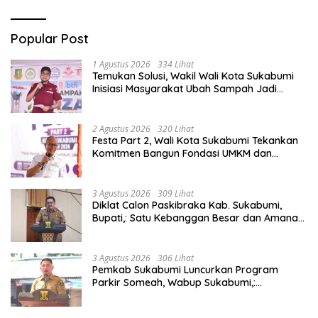
Popular Post
1 Agustus 2026
334 Lihat
Temukan Solusi, Wakil Wali Kota Sukabumi
Inisiasi Masyarakat Ubah Sampah Jadi
Peluang Ekonomi.
2 Agustus 2026
320 Lihat
Festa Part 2, Wali Kota Sukabumi Tekankan
Komitmen Bangun Fondasi UMKM dan
Ekonomi Daerah.
3 Agustus 2026
309 Lihat
Diklat Calon Paskibraka Kab. Sukabumi,
Bupati,: Satu Kebanggan Besar dan Amanah
Yang Harus Dijaga.
3 Agustus 2026
306 Lihat
Pemkab Sukabumi Luncurkan Program
Parkir Someah, Wabup Sukabumi,:
Tingkatkan Kualitas Pelayanan Kawasan
Wisata.