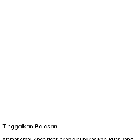
Tinggalkan Balasan
Alamat email Anda tidak akan dipublikasikan.
Ruas yang