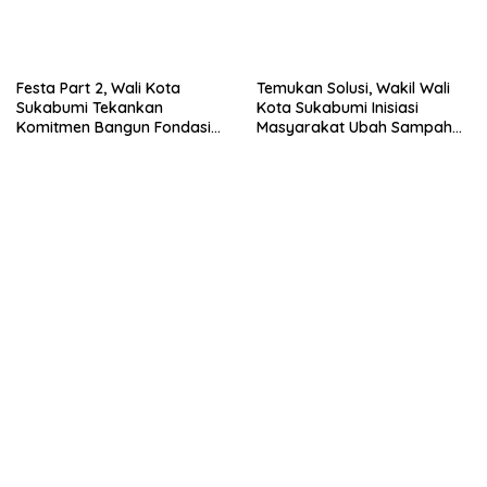
Festa Part 2, Wali Kota
Temukan Solusi, Wakil Wali
Sukabumi Tekankan
Kota Sukabumi Inisiasi
Komitmen Bangun Fondasi
Masyarakat Ubah Sampah
UMKM dan Ekonomi Daerah.
Jadi Peluang Ekonomi.