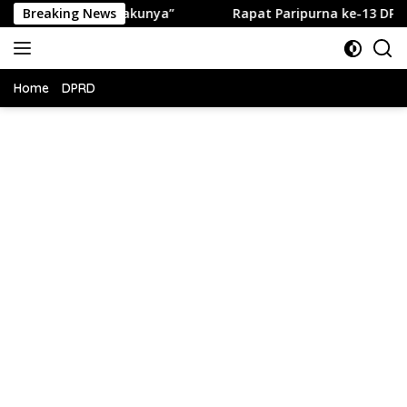
Langsung
ngkap Pelakunya”
Breaking News
Rapat Paripurna ke-13 DPRD Kabupat
ke
konten
Home
DPRD