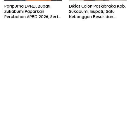
Paripurna DPRD, Bupati
Diklat Calon Paskibraka Kab.
Sukabumi Paparkan
Sukabumi, Bupati,: Satu
Perubahan APBD 2026, Serta
Kebanggan Besar dan
Perihal Penting Lainnnya.
Amanah Yang Harus Dijaga.