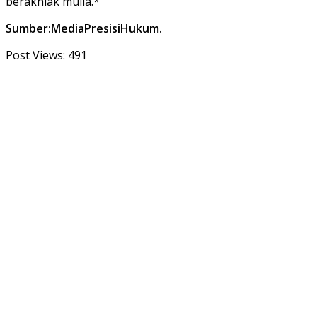
berakhlak mulia.*
Sumber:MediaPresisiHukum.
Post Views:
491