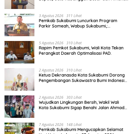
Yang Harus Dijaga.
3 Agustus 2026
311 Lihat
Pemkab Sukabumi Luncurkan Program
Parkir Someah, Wabup Sukabumi,:
Tingkatkan Kualitas Pelayanan Kawasan
Wisata.
5 Agustus 2026
310 Lihat
Rapim Pemkot Sukabumi, Wali Kota Tekan
Perangkat Daerah Optimalisasi PAD.
2 Agustus 2026
310 Lihat
Ketua Dekranasda Kota Sukabumi Dorong
Pengembangan Sukawastra Bumi Indonesia,
Tumbuhkan Ekonomi dan Nilai Budaya.
2 Agustus 2026
303 Lihat
Wujudkan Lingkungan Bersih, Wakil Wali
Kota Sukabumi Sigap Benahi Jalan Ahmad
Yani Menuju Kawasan Bersih dan Tertib.
7 Agustus 2026
148 Lihat
Pemkab Sukabumi Mengucapkan Selamat