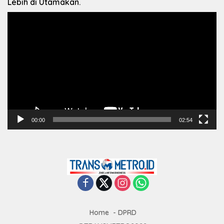
Lebih di Utamakan.
Pemutar
Video
00:00
02:54
Home
DPRD