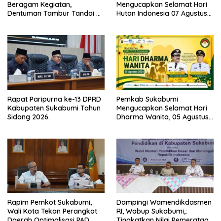
Beragam Kegiatan,
Mengucapkan Selamat Hari
Dentuman Tambur Tandai di
Hutan Indonesia 07 Agustus
Mulainya Hari Jadi
2026.
Kabupaten Sukabumi ke-156.
Rapat Paripurna ke-13 DPRD
Pemkab Sukabumi
Kabupaten Sukabumi Tahun
Mengucapkan Selamat Hari
Sidang 2026.
Dharma Wanita, 05 Agustus
2026.
Rapim Pemkot Sukabumi,
Dampingi Wamendikdasmen
Wali Kota Tekan Perangkat
RI, Wabup Sukabumi,:
Daerah Optimalisasi PAD.
Tingkatkan Nilai Pemerataan