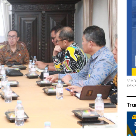
SPMB
SMK P
Tra