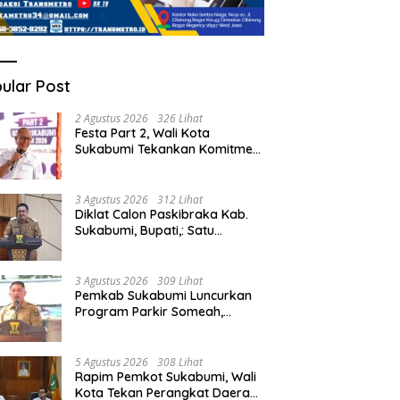
ular Post
2 Agustus 2026
326 Lihat
Festa Part 2, Wali Kota
Sukabumi Tekankan Komitmen
Bangun Fondasi UMKM dan
Ekonomi Daerah.
3 Agustus 2026
312 Lihat
Diklat Calon Paskibraka Kab.
Sukabumi, Bupati,: Satu
Kebanggan Besar dan Amanah
Yang Harus Dijaga.
3 Agustus 2026
309 Lihat
Pemkab Sukabumi Luncurkan
Program Parkir Someah,
Wabup Sukabumi,: Tingkatkan
Kualitas Pelayanan Kawasan
Wisata.
5 Agustus 2026
308 Lihat
Rapim Pemkot Sukabumi, Wali
Kota Tekan Perangkat Daerah