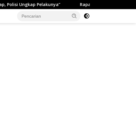
 Pelakunya”
Rapat Paripurna ke-13 DPRD Kabupaten Su