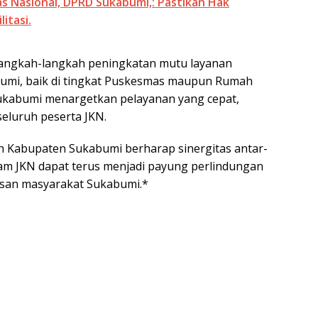
tas Nasional, DPRD Sukabumi,: Pastikan Hak
itasi.
 langkah-langkah peningkatan mutu layanan
abumi, baik di tingkat Puskesmas maupun Rumah
kabumi menargetkan pelayanan yang cepat,
seluruh peserta JKN.
tah Kabupaten Sukabumi berharap sinergitas antar-
ram JKN dapat terus menjadi payung perlindungan
pisan masyarakat Sukabumi.*