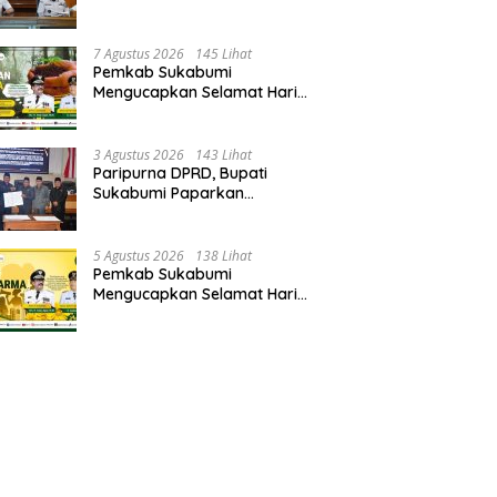
Optimalisasi PAD.
7 Agustus 2026
145 Lihat
Pemkab Sukabumi
Mengucapkan Selamat Hari
Hutan Indonesia 07 Agustus
2026.
3 Agustus 2026
143 Lihat
Paripurna DPRD, Bupati
Sukabumi Paparkan
Perubahan APBD 2026, Serta
Perihal Penting Lainnnya.
5 Agustus 2026
138 Lihat
Pemkab Sukabumi
Mengucapkan Selamat Hari
Dharma Wanita, 05 Agustus
2026.