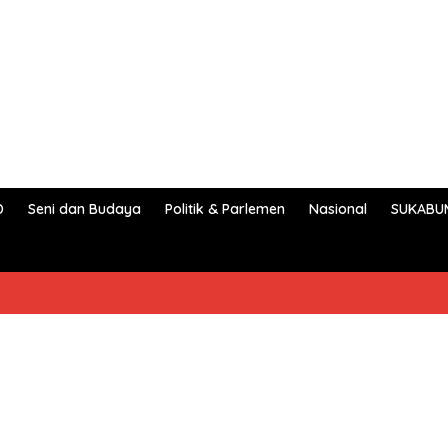
D
Seni dan Budaya
Politik & Parlemen
Nasional
SUKABU