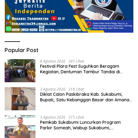
Popular Post
8 Agustus 2026
341 Lihat
Festival Plara Fest Suguhkan Beragam
Kegiatan, Dentuman Tambur Tandai di
Mulainya Hari Jadi Kabupaten Sukabumi ke-
156.
3 Agustus 2026
318 Lihat
Diklat Calon Paskibraka Kab. Sukabumi,
Bupati,: Satu Kebanggan Besar dan Amanah
Yang Harus Dijaga.
3 Agustus 2026
315 Lihat
Pemkab Sukabumi Luncurkan Program
Parkir Someah, Wabup Sukabumi,:
Tingkatkan Kualitas Pelayanan Kawasan