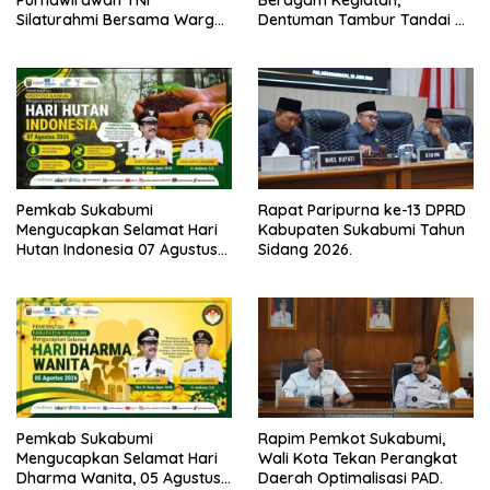
Purnawirawan TNI
Beragam Kegiatan,
Silaturahmi Bersama Warga
Dentuman Tambur Tandai di
Desa Lebaksari,
Mulainya Hari Jadi
Kabupaten Sukabumi ke-156.
Pemkab Sukabumi
Rapat Paripurna ke-13 DPRD
Mengucapkan Selamat Hari
Kabupaten Sukabumi Tahun
Hutan Indonesia 07 Agustus
Sidang 2026.
2026.
Pemkab Sukabumi
Rapim Pemkot Sukabumi,
Mengucapkan Selamat Hari
Wali Kota Tekan Perangkat
Dharma Wanita, 05 Agustus
Daerah Optimalisasi PAD.