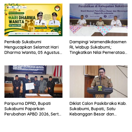
Pemkab Sukabumi
Dampingi Wamendikdasmen
Mengucapkan Selamat Hari
RI, Wabup Sukabumi,:
Dharma Wanita, 05 Agustus
Tingkatkan Nilai Pemerataan
2026.
Pendidikan di Daerah.
Paripurna DPRD, Bupati
Diklat Calon Paskibraka Kab.
Sukabumi Paparkan
Sukabumi, Bupati,: Satu
Perubahan APBD 2026, Serta
Kebanggan Besar dan
Perihal Penting Lainnnya.
Amanah Yang Harus Dijaga.