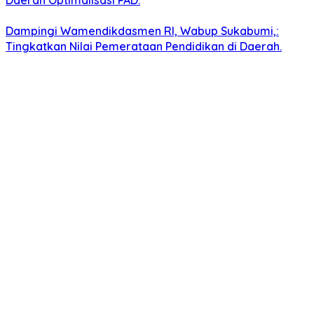
Daerah Optimalisasi PAD.
Dampingi Wamendikdasmen RI, Wabup Sukabumi,:
Tingkatkan Nilai Pemerataan Pendidikan di Daerah.