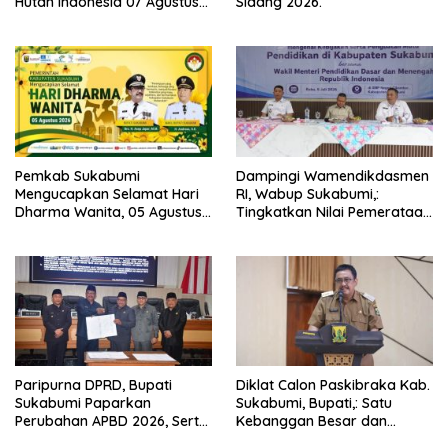
Hutan Indonesia 07 Agustus
Sidang 2026.
2026.
Pemkab Sukabumi
Dampingi Wamendikdasmen
Mengucapkan Selamat Hari
RI, Wabup Sukabumi,:
Dharma Wanita, 05 Agustus
Tingkatkan Nilai Pemerataan
2026.
Pendidikan di Daerah.
Paripurna DPRD, Bupati
Diklat Calon Paskibraka Kab.
Sukabumi Paparkan
Sukabumi, Bupati,: Satu
Perubahan APBD 2026, Serta
Kebanggan Besar dan
Perihal Penting Lainnnya.
Amanah Yang Harus Dijaga.