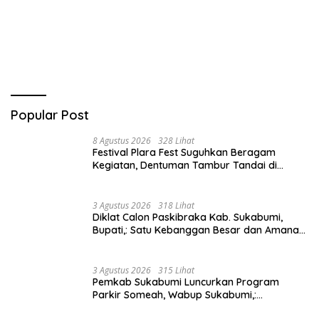
Popular Post
8 Agustus 2026
328 Lihat
Festival Plara Fest Suguhkan Beragam
Kegiatan, Dentuman Tambur Tandai di
Mulainya Hari Jadi Kabupaten Sukabumi ke-
156.
3 Agustus 2026
318 Lihat
Diklat Calon Paskibraka Kab. Sukabumi,
Bupati,: Satu Kebanggan Besar dan Amanah
Yang Harus Dijaga.
3 Agustus 2026
315 Lihat
Pemkab Sukabumi Luncurkan Program
Parkir Someah, Wabup Sukabumi,:
Tingkatkan Kualitas Pelayanan Kawasan