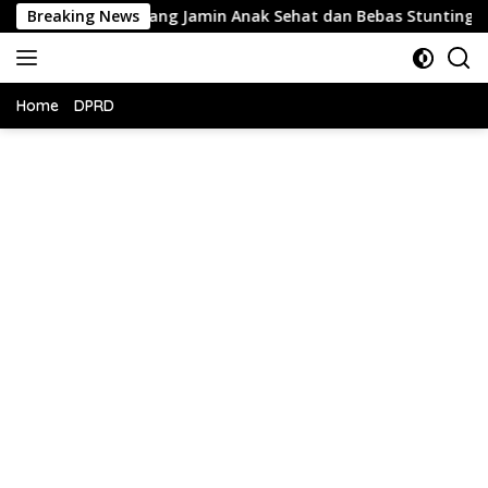
Langsung
h Sekarang Jamin Anak Sehat dan Bebas Stunting
Breaking News
HUT 
ke
konten
Home
DPRD