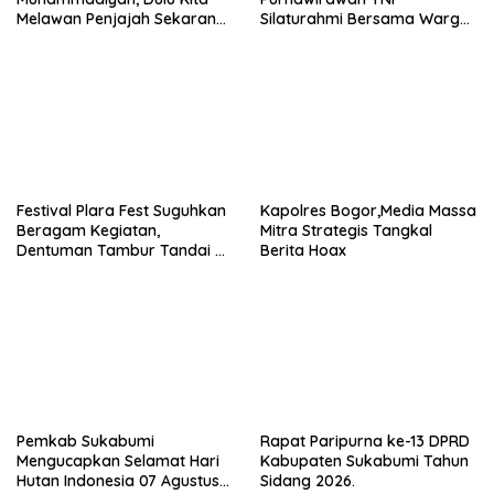
Melawan Penjajah Sekarang
Silaturahmi Bersama Warga
Jamin Anak Sehat dan Bebas
Desa Lebaksari,
Stunting
Festival Plara Fest Suguhkan
Kapolres Bogor,Media Massa
Beragam Kegiatan,
Mitra Strategis Tangkal
Dentuman Tambur Tandai di
Berita Hoax
Mulainya Hari Jadi
Kabupaten Sukabumi ke-156.
Pemkab Sukabumi
Rapat Paripurna ke-13 DPRD
Mengucapkan Selamat Hari
Kabupaten Sukabumi Tahun
Hutan Indonesia 07 Agustus
Sidang 2026.