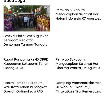
Baca Juga
Pemkab Sukabumi
Mengucapkan Selamat Hari
Hutan Indonesia 07 Agustus
2026.
Festival Plara Fest Suguhkan
Beragam Kegiatan,
Dentuman Tambur Tandai di
Mulainya Hari Jadi
Kabupaten Sukabumi ke-156.
Rapat Paripurna ke-13 DPRD
Pemkab Sukabumi
Kabupaten Sukabumi Tahun
Mengucapkan Selamat Hari
Sidang 2026.
Dharma Wanita, 05 Agustus
2026.
Rapim Pemkot Sukabumi,
Dampingi Wamendikdasmen
Wali Kota Tekan Perangkat
RI, Wabup Sukabumi,:
Daerah Optimalisasi PAD.
Tingkatkan Nilai Pemerataan
Pendidikan di Daerah.