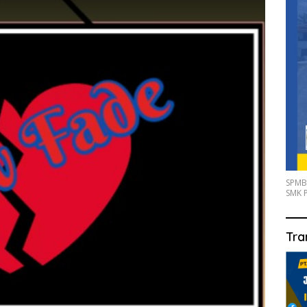
SPMB
SMK P
Tra