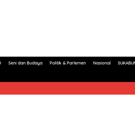
D
Seni dan Budaya
Politik & Parlemen
Nasional
SUKABU