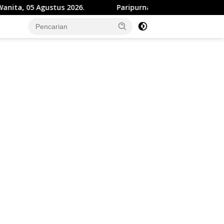
us 2026.
Paripurna DPRD, Bupati Sukabumi Paparkan Pe