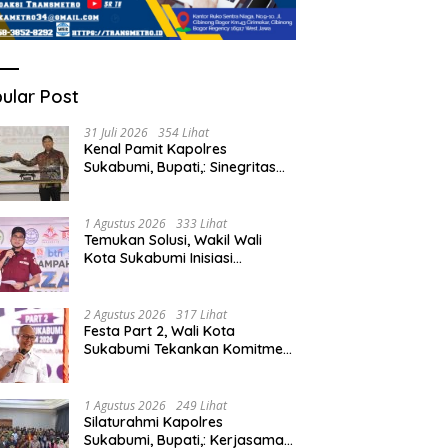
ular Post
31 Juli 2026
354 Lihat
Kenal Pamit Kapolres
Sukabumi, Bupati,: Sinegritas
Terus Terjalin Baik Wujudkan
Sukabumi Mubarakah.
1 Agustus 2026
333 Lihat
Temukan Solusi, Wakil Wali
Kota Sukabumi Inisiasi
Masyarakat Ubah Sampah
Jadi Peluang Ekonomi.
2 Agustus 2026
317 Lihat
Festa Part 2, Wali Kota
Sukabumi Tekankan Komitmen
Bangun Fondasi UMKM dan
Ekonomi Daerah.
1 Agustus 2026
249 Lihat
Silaturahmi Kapolres
Sukabumi, Bupati,: Kerjasama