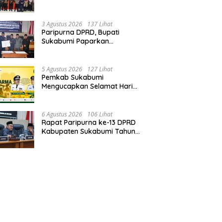
Solid, Bangun Sinergitas dan
Potensi Sukabumi.
3 Agustus 2026
137 Lihat
Paripurna DPRD, Bupati
Sukabumi Paparkan
Perubahan APBD 2026, Serta
Perihal Penting Lainnnya.
5 Agustus 2026
127 Lihat
Pemkab Sukabumi
Mengucapkan Selamat Hari
Dharma Wanita, 05 Agustus
2026.
6 Agustus 2026
106 Lihat
Rapat Paripurna ke-13 DPRD
Kabupaten Sukabumi Tahun
Sidang 2026.