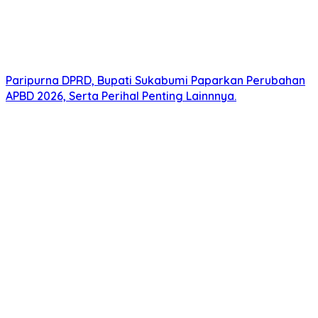
Paripurna DPRD, Bupati Sukabumi Paparkan Perubahan
APBD 2026, Serta Perihal Penting Lainnnya.